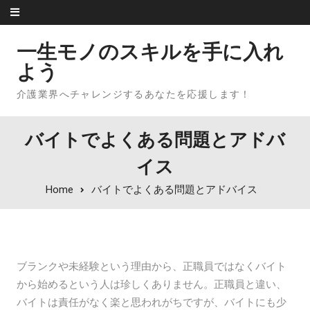
Skip to content
一生モノのスキルを手に入れ
よう
介護業界へチャレンジするあなたを応援します！
バイトでよくある問題とアドバ
イス
Home
バイトでよくある問題とアドバイス
ブランクや未経験という理由から、正職員ではなくバイト
から始めるという人は珍しくありません。正職員と違い、
バイトは責任がなく楽と思われがちですが、バイトにも少